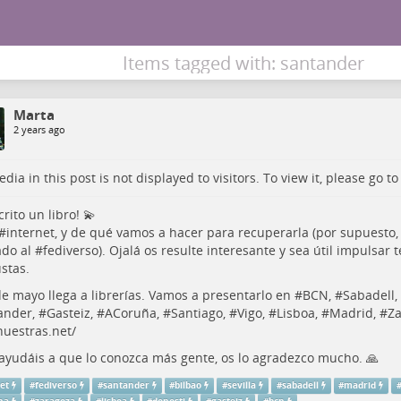
Items tagged with: santander
Marta
2 years ago
dia in this post is not displayed to visitors. To view it, please go t
crito un libro! 💫
#
internet
, y de qué vamos a hacer para recuperarla (por supuesto, 
do al #
fediverso
). Ojalá os resulte interesante y sea útil impulsar t
stas.
de mayo llega a librerías. Vamos a presentarlo en #
BCN
, #
Sabadell
,
ander
, #
Gasteiz
, #
ACoruña
, #
Santiago
, #
Vigo
, #
Lisboa
, #
Madrid
, #
Za
uestras.net/
ayudáis a que lo conozca más gente, os lo agradezco mucho. 🙏
et
#
fediverso
#
santander
#
bilbao
#
sevilla
#
sabadell
#
madrid