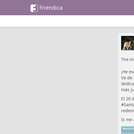
Friendica
The me
¡He es
Va de 
dedica
más ju
El 20 
#
Sant
redesn
Si me 
#
Intern