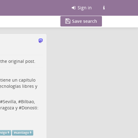
Sign in
Save search
o the
original post
.
tiene un capítulo
ecnologías libres y
 #
Sevilla
, #
Bilbao
,
ragoza
y #
Donosti
:
#
vigo
#
santiago