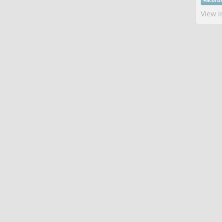
#
acoru
View i